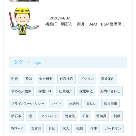
2026/04/02
播磨町 明石市 卯月 D&M D&M警備保障では警備員募集中です。
タグ
Tags
明石
警備
会社概要
代表挨拶
ビジョン
事業案内
求める人物像
採用Q&A
社員紹介
採用申込
お問い合わせ
プライバシーポリシー
バイト
未経験
日払い
加古川市
明石市
週1
アルバイト
警備業
研修
警備員
制服
Wワーク
加古川
昇給
求人
転職
仕事
ガードマン