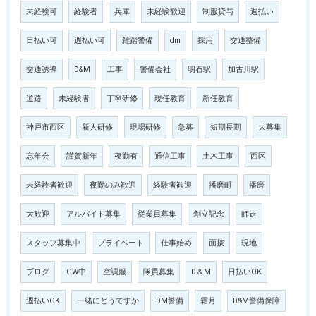
未経験可
経験者
兵庫
未経験歓迎
制服貸与
週払い
日払い可
週払い可
雑踏警備
dm
採用
交通整備
交通誘導
D&M
工事
警備会社
明石駅
加古川駅
道路
未経験者
丁寧研修
現任教育
新任教育
神戸市西区
新人研修
現場研修
急募
短期長期
大募集
忘年会
謹賀新年
夜勤有
通信工事
土木工事
西区
未経験者歓迎
夜勤のみ歓迎
経験者歓迎
播磨町
播磨
大歓迎
アルバイト募集
従業員募集
創立記念
師走
スタッフ募集中
プライベート
仕事始め
面接
現地
ブログ
GW中
空調服
隊員募集
D＆M
日払いOK
週払いOK
一緒にどうですか
DM警備
霜月
D&M警備保障