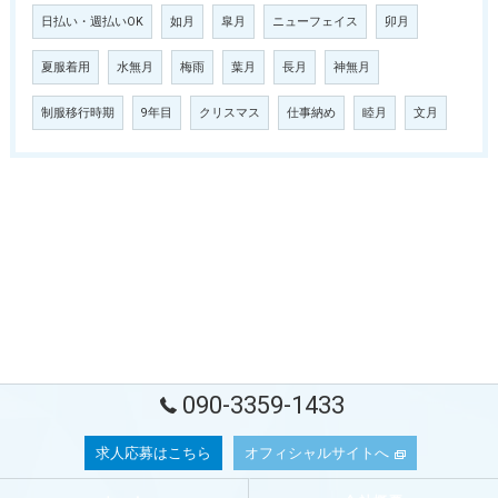
日払い・週払いOK
如月
皐月
ニューフェイス
卯月
夏服着用
水無月
梅雨
葉月
長月
神無月
制服移行時期
9年目
クリスマス
仕事納め
睦月
文月
090-3359-1433
求人応募はこちら
オフィシャルサイトへ