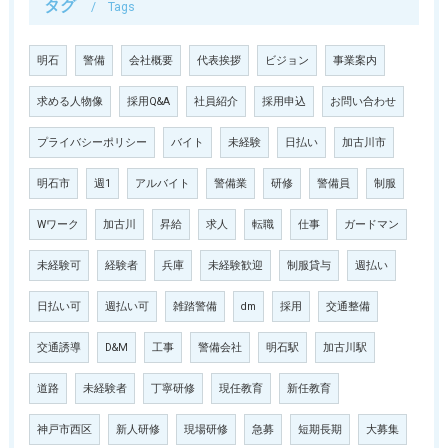
タグ
Tags
明石
警備
会社概要
代表挨拶
ビジョン
事業案内
求める人物像
採用Q&A
社員紹介
採用申込
お問い合わせ
プライバシーポリシー
バイト
未経験
日払い
加古川市
明石市
週1
アルバイト
警備業
研修
警備員
制服
Wワーク
加古川
昇給
求人
転職
仕事
ガードマン
未経験可
経験者
兵庫
未経験歓迎
制服貸与
週払い
日払い可
週払い可
雑踏警備
dm
採用
交通整備
交通誘導
D&M
工事
警備会社
明石駅
加古川駅
道路
未経験者
丁寧研修
現任教育
新任教育
神戸市西区
新人研修
現場研修
急募
短期長期
大募集