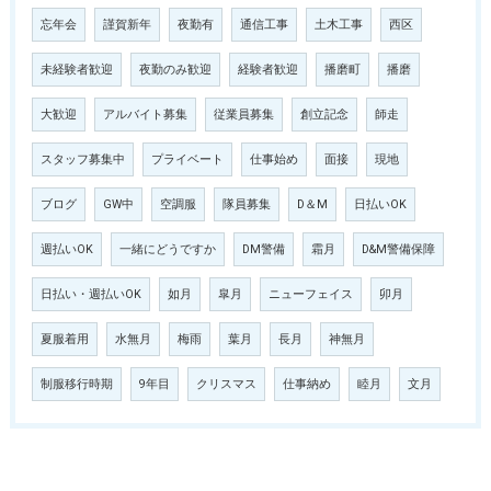
忘年会
謹賀新年
夜勤有
通信工事
土木工事
西区
未経験者歓迎
夜勤のみ歓迎
経験者歓迎
播磨町
播磨
大歓迎
アルバイト募集
従業員募集
創立記念
師走
スタッフ募集中
プライベート
仕事始め
面接
現地
ブログ
GW中
空調服
隊員募集
D＆M
日払いOK
週払いOK
一緒にどうですか
DM警備
霜月
D&M警備保障
日払い・週払いOK
如月
皐月
ニューフェイス
卯月
夏服着用
水無月
梅雨
葉月
長月
神無月
制服移行時期
9年目
クリスマス
仕事納め
睦月
文月